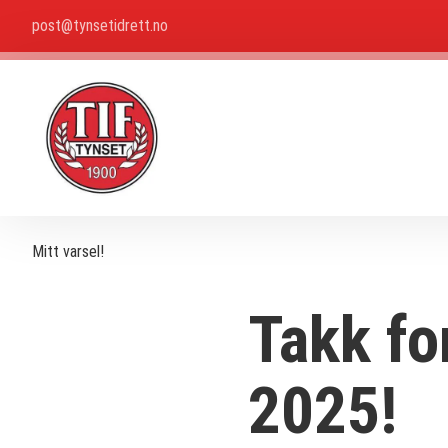
post@tynsetidrett.no
Mitt varsel!
Takk fo
2025!